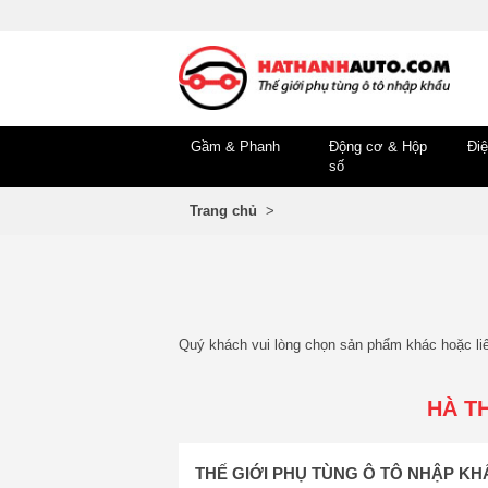
Gầm & Phanh
Động cơ & Hộp
Điệ
số
Trang chủ
>
Quý khách vui lòng chọn sản phẩm khác hoặc li
HÀ T
THẾ GIỚI PHỤ TÙNG Ô TÔ NHẬP K