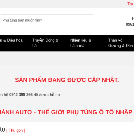
Tra
0961
n & Điều hòa
Truyền Động &
Nhiên liệu &
Thân vỏ,
Lái
Làm mát
Gương & Đèn
SẢN PHẨM ĐANG ĐƯỢC CẬP NHẬT.
ên hệ
0942 399 366
để được hỗ trợ!
HÀNH AUTO - THẾ GIỚI PHỤ TÙNG Ô TÔ NHẬP
HẨU
[ Thu gọn ]