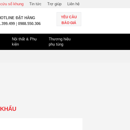
 cứu số khung
Tin tức
Trợ giúp
Liên hệ
YÊU CẦU
HOTLINE ĐẶT HÀNG
BÁO GIÁ
.399.499
|
0988.550.306
Nội thất & Phụ
Thương hiệu
kiện
phụ tùng
 KHẨU