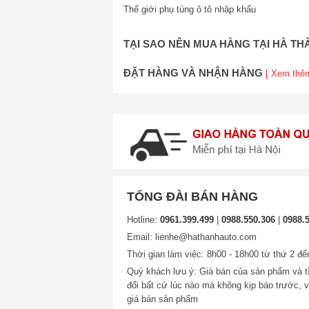
Thế giới phụ tùng ô tô nhập khẩu
TẠI SAO NÊN MUA HÀNG TẠI HÀ T
ĐẶT HÀNG VÀ NHẬN HÀNG
[ Xem thê
TỔNG ĐÀI BÁN HÀNG
Hotline:
0961.399.499
|
0988.550.306
|
0988.
Email: lienhe@hathanhauto.com
Thời gian làm việc: 8h00 - 18h00 từ thứ 2 đế
Quý khách lưu ý: Giá bán của sản phẩm và tì
đổi bất cứ lúc nào mà không kịp báo trước, v
giá bán sản phẩm