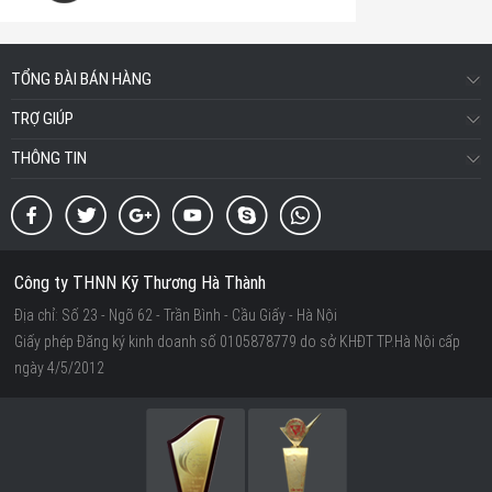
TỔNG ĐÀI BÁN HÀNG
TRỢ GIÚP
THÔNG TIN
Công ty THNN Kỹ Thương Hà Thành
Địa chỉ: Số 23 - Ngõ 62 - Trần Bình - Cầu Giấy - Hà Nội
Giấy phép Đăng ký kinh doanh số 0105878779 do sở KHĐT TP.Hà Nội cấp
ngày 4/5/2012