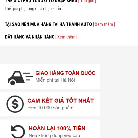
THẾ GIỚI PHỤ TÙNG Ô TÔ NHẬP KHẨU
[ Thu gọn ]
Thế giới phụ tùng ô tô nhập khẩu
TẠI SAO NÊN MUA HÀNG TẠI HÀ THÀNH AUTO
[ Xem thêm ]
ĐẶT HÀNG VÀ NHẬN HÀNG
[ Xem thêm ]